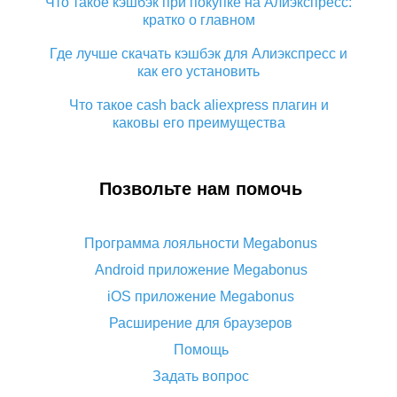
Что такое кэшбэк при покупке на Алиэкспресс:
кратко о главном
Где лучше скачать кэшбэк для Алиэкспресс и
как его установить
Что такое cash back aliexpress плагин и
каковы его преимущества
Кэшбэк с мобильного приложения
Алиэкспресс: преимущества плагина
Позвольте нам помочь
Как использовать кэшбэк на Алиэкспресс:
краткий мануал
Программа лояльности Megabonus
Все о том, как работает кэшбэк на
Android приложение Megabonus
Алиэкспресс
iOS приложение Megabonus
Промокод кэшбэк с Алиэкспресс: как работает
Расширение для браузеров
и что дает
Помощь
Кэшбэк с Алиэкспресс: отзывы покупателей
Задать вопрос
5 способов получить самый большой кэшбэк